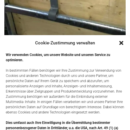
Cookie-Zustimmung verwalten
Wir verwenden Cookies, um unsere Website und unseren Service zu
optimieren.
In bestimmten Fällen benötigen wir Ihre Zustimmung zur Verwendung von
Sehr oft werden Zaunelemente, Torelemente bei Boxen, Weidezelten
Cookies und anderen Technologien durch uns und unsere Partner, um
etc eingesetzt. Um die Sicherheit für die Pferde zu erhöhen möchte
persönliche Daten auf Ihrem Gerät zu speichern und abzurufen, um
man die Panels gerne geschlossen haben. Mit den CG Panel Haken
personalisierte Anzeigen und Inhalte, Anzeigen- und Inhaltemessung,
können Sie dies schnell und unkompliziert umsetzen. Die CG Panel
Erkenntnisse über Zielgruppen und Produktentwicklung vorzunehmen. Ihre
Zustimmung benötigen wir außerdem für die Einbindung externer
Haken können in jeden beliebigen Traversen eingesetzt werden. Von
Multimedia- Inhalte. In einigen Fällen verarbeiten wir und unsere Partner Ihre
daher...
persönlichen Daten auf Grundlage von berechtigtem Interesse. Dabei können
ebenso Cookies und andere Technologien eingesetzt werden.
MORE
Dies umfasst auch Ihre Einwilligung in die Übermittlung bestimmter
personenbezogener Daten in Drittländer, u.a. die USA, nach Art. 49 (1) (a)