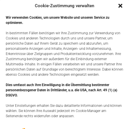
Cookie-Zustimmung verwalten
Wir verwenden Cookies, um unsere Website und unseren Service zu
optimieren.
In bestimmten Fällen benötigen wir Ihre Zustimmung zur Verwendung von
Cookies und anderen Technologien durch uns und unsere Partner, um
persönliche Daten auf Ihrem Gerät zu speichern und abzurufen, um
Sattelhalter für Weidepanel zum Einhängen. Verstellbare auf jede
personalisierte Anzeigen und Inhalte, Anzeigen- und Inhaltemessung,
Weidepanel-Variante.Inlusive Trensenhalter.Sehr stabile
Erkenntnisse über Zielgruppen und Produktentwicklung vorzunehmen. Ihre
Ausführung. Ideal zum Mitnehmen auf Turniere.Im Stall einfach
Zustimmung benötigen wir außerdem für die Einbindung externer
versetzbar.
Multimedia- Inhalte. In einigen Fällen verarbeiten wir und unsere Partner Ihre
persönlichen Daten auf Grundlage von berechtigtem Interesse. Dabei können
ebenso Cookies und andere Technologien eingesetzt werden.
MORE
Dies umfasst auch Ihre Einwilligung in die Übermittlung bestimmter
personenbezogener Daten in Drittländer, u.a. die USA, nach Art. 49 (1) (a)
DSGVO.
Unter Einstellungen erhalten Sie dazu detaillierte Informationen und können
wählen. Sie können Ihre Auswahl jederzeit im Cookie-Manager am
Seitenende rechts widerrufen oder anpassen.